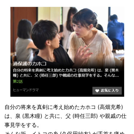
自分の将来を真剣に考え始めたカホコ (高畑充希)
は、泉 (黒木瞳) と共に、父 (時任三郎) や親戚の仕
事見学をする。
そんな折、イトコの糸 (久保田紗友) が手首を痛め