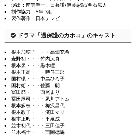
演出：南雲聖一、日暮謙/伊藤彰記/明石広人
制作協力：5年D組
製作著作：日本テレビ
ドラマ「過保護のカホコ」のキャスト
根本加穂子・・・高畑充希
麦野初・・・竹内涼真
根本泉・・・黒木瞳
根本正高・・・時任三郎
国村環・・・中島ひろ子
国村衛・・・佐藤二朗
冨田節・・・西尾まり
冨田厚司・・・夙川アトム
根本多枝・・・梅沢昌代
根本教子・・・濱田マリ
根本正興・・・平泉成
並木初代・・・三田佳子
並木福士・・・西岡德馬