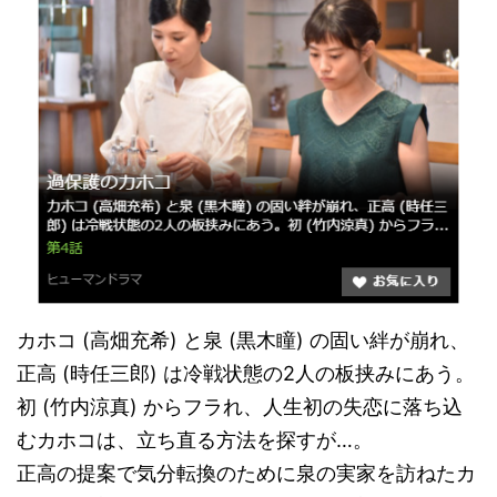
カホコ (高畑充希) と泉 (黒木瞳) の固い絆が崩れ、
正高 (時任三郎) は冷戦状態の2人の板挟みにあう。
初 (竹内涼真) からフラれ、人生初の失恋に落ち込
むカホコは、立ち直る方法を探すが…。
正高の提案で気分転換のために泉の実家を訪ねたカ