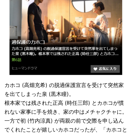
カホコ (高畑充希) の脱過保護宣言を受けて突然家
を出てしまった泉 (黒木瞳)。
根本家では残された正高 (時任三郎) とカホコが慣
れない家事に手を焼き、家の中はメチャクチャに。
一方で初 (竹内涼真) が両親の前で交際を申し込ん
でくれたことが嬉しいカホコだったが、「カホコと