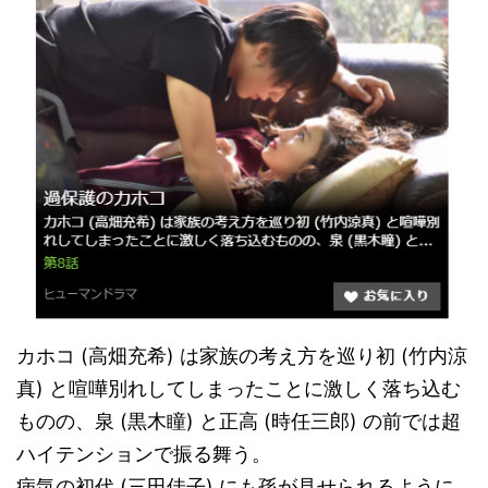
カホコ (高畑充希) は家族の考え方を巡り初 (竹内涼
真) と喧嘩別れしてしまったことに激しく落ち込む
ものの、泉 (黒木瞳) と正高 (時任三郎) の前では超
ハイテンションで振る舞う。
病気の初代 (三田佳子) にも孫が見せられるように