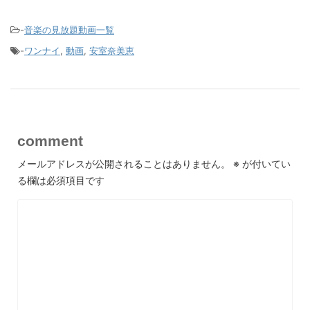
-
音楽の見放題動画一覧
-
ワンナイ
,
動画
,
安室奈美恵
comment
メールアドレスが公開されることはありません。
※
が付いてい
る欄は必須項目です