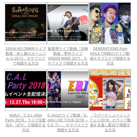
SEKAI NO OWARIライブ
秦基博ライブ動画「宮崎
GENERATIONS from
動画「炎と森のカーニバ
凱旋・野外ライブ
EXILE TRIBEのライブ動
ル in 2013」をサブスク
GREEN MIND 2011」を
画をサブスクで視聴する
で視聴する方法
サブスクで視聴する方法
方法
AAAの「C.A.L After
E-girlsのライブ動画「E-
「ラグーナミュージック
Party 2018」ライブ生配
girls LIVE TOUR 2018 ～
フェス2018」のライブ動
信を「dTV」で視聴する
E.G. 11～」をサブスクで
画を見逃し配信で視聴す
方法
視聴する方法
る方法