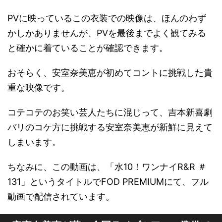
PVに映っているこの衣装での映像は、ほんのわず
かしかありませんが、PVを最後までよく観てみる
と確かに着ていることが確認できます。
おそらく、安室奈美恵が初めてコントに挑戦した貴
重な映像です。
コテコテのお笑い芸人たちに混じって、吉本新喜劇
バリのコケ方に挑戦する安室奈美恵が新鮮に見えて
しまいます。
ちなみに、この動画は、「水10！ワンナイR&R ＃
131」というタイトルでFOD PREMIUMにて、フル
動画で配信されています。