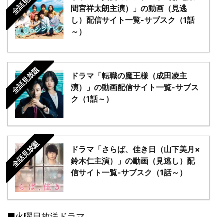
全話見放題
間宮祥太朗主演）」の動画（見逃
し）配信サイト一覧-サブスク（1話
～）
全話見放題
ドラマ「転職の魔王様（成田凌主
演）」の動画配信サイト一覧-サブス
ク（1話～）
全話見放題
ドラマ「さらば、佳き日（山下美月×
鈴木仁主演）」の動画（見逃し）配
信サイト一覧-サブスク（1話～）
■火曜日放送ドラマ