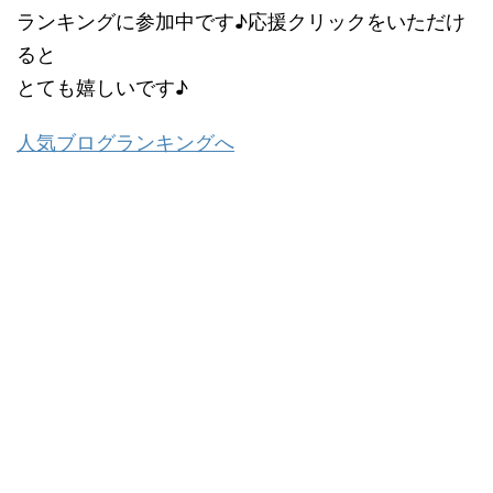
ランキングに参加中です♪応援クリックをいただけ
ると
とても嬉しいです♪
人気ブログランキングへ