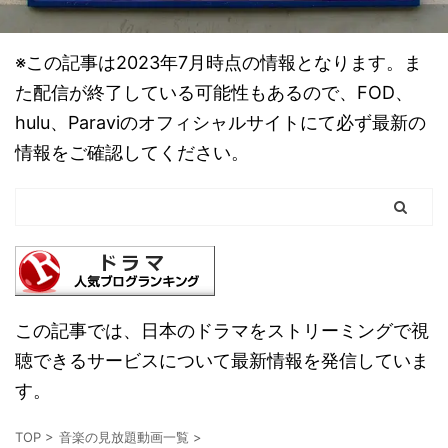
※この記事は2023年7月時点の情報となります。ま
た配信が終了している可能性もあるので、FOD、
hulu、Paraviのオフィシャルサイトにて必ず最新の
情報をご確認してください。
この記事では、日本のドラマをストリーミングで視
聴できるサービスについて最新情報を発信していま
す。
TOP
>
音楽の見放題動画一覧
>