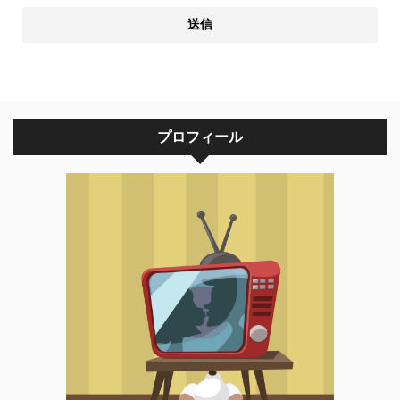
プロフィール