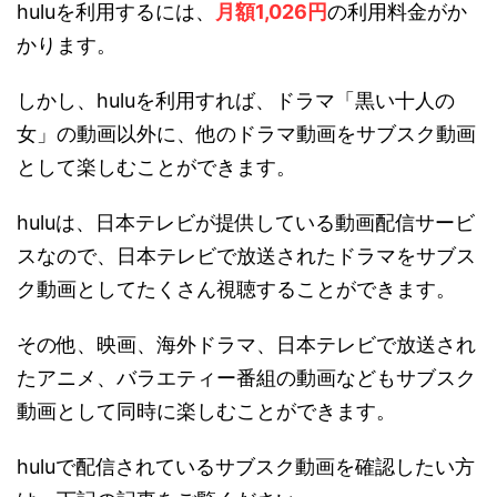
huluを利用するには、
月額1,026円
の利用料金がか
かります。
しかし、huluを利用すれば、ドラマ「黒い十人の
女」の動画以外に、他のドラマ動画をサブスク動画
として楽しむことができます。
huluは、日本テレビが提供している動画配信サービ
スなので、日本テレビで放送されたドラマをサブス
ク動画としてたくさん視聴することができます。
その他、映画、海外ドラマ、日本テレビで放送され
たアニメ、バラエティー番組の動画などもサブスク
動画として同時に楽しむことができます。
huluで配信されているサブスク動画を確認したい方