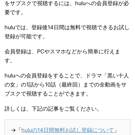
をサブスクで視聴するには、huluへの会員登録が必
要です。
huluでは、登録後14日間は無料で視聴できるお試し
登録が可能です。
会員登録は、PCやスマホなどから簡単に行えま
す。
huluへの会員登録をすることで、ドラマ「黒い十人
の女」の1話から10話（最終回）までの全動画をサ
ブスクで視聴することができます。
詳しくは、下記の記事をご覧ください。
→「
huluの14日間無料お試し登録について
」