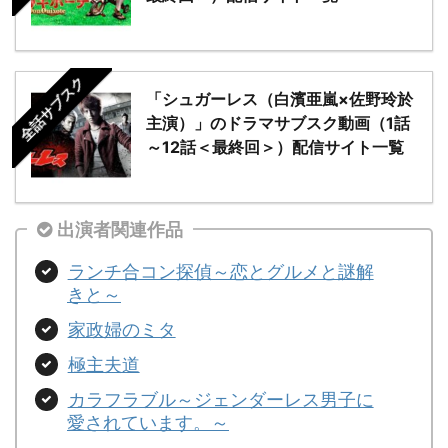
全話サブスク
「シュガーレス（白濱亜嵐×佐野玲於
主演）」のドラマサブスク動画（1話
～12話＜最終回＞）配信サイト一覧
出演者関連作品
ランチ合コン探偵～恋とグルメと謎解
きと～
家政婦のミタ
極主夫道
カラフラブル～ジェンダーレス男子に
愛されています。～