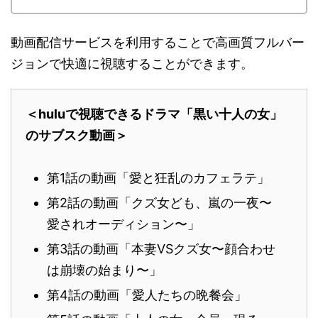
動画配信サービスを利用することで高画質フルバー
ジョンで快適に視聴することができます。
＜huluで視聴できるドラマ「黒い十人の女」
のサブスク動画＞
第1話の動画「愛と狂乱のカフェラテ」
第2話の動画「クズ女ども、嵐の一夜〜
愛されオーディション〜」
第3話の動画「本妻VSクズ女〜顔合わせ
は崩壊の始まり〜」
第4話の動画「愛人たちの晩餐会」