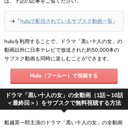
は、下記の記事をご覧ください。
→「
huluで配信されているサブスク動画一覧
」
huluを利用することで、ドラマ「黒い十人の女」の
動画以外に日本テレビで放送された約50,000本の
サブスク動画も同時に楽しむことができます。
Hulu（フールー）で視聴する
ドラマ「黒い十人の女」の全動画（1話～10話
＜最終回＞）をサブスクで無料視聴する方法
船越英一郎主演のドラマ「黒い十人の女」の全動画