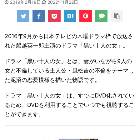
2019年2月18日
2022年1月22日
2016年9月から日本テレビの木曜ドラマ枠で放送さ
れた船越英一郎主演のドラマ「黒い十人の女」。
ドラマ「黒い十人の女」とは、妻がいながら9人の
女と不倫している主人公・風松吉の不倫をテーマし
た泥沼の恋愛模様を描いた物語です。
ドラマ「黒い十人の女」は、すでにDVD化されてい
るため、DVDを利用することでいつでも視聴するこ
とができます。