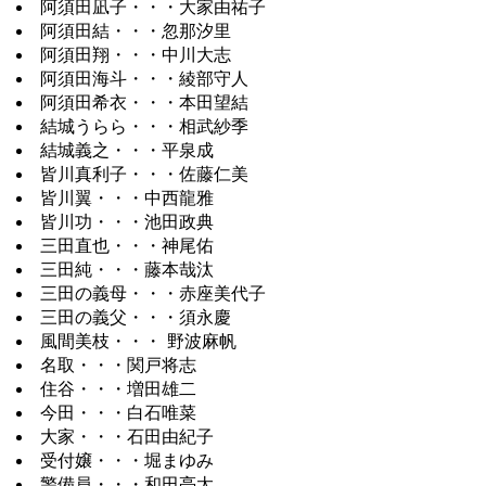
阿須田凪子・・・大家由祐子
阿須田結・・・忽那汐里
阿須田翔・・・中川大志
阿須田海斗・・・綾部守人
阿須田希衣・・・本田望結
結城うらら・・・相武紗季
結城義之・・・平泉成
皆川真利子・・・佐藤仁美
皆川翼・・・中西龍雅
皆川功・・・池田政典
三田直也・・・神尾佑
三田純・・・藤本哉汰
三田の義母・・・赤座美代子
三田の義父・・・須永慶
風間美枝・・・ 野波麻帆
名取・・・関戸将志
住谷・・・増田雄二
今田・・・白石唯菜
大家・・・石田由紀子
受付嬢・・・堀まゆみ
警備員・・・和田亮太