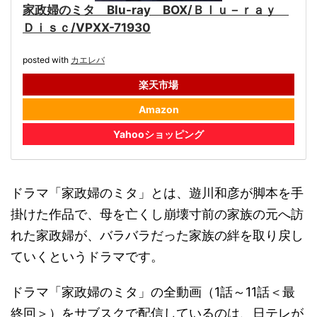
家政婦のミタ Blu-ray BOX/Ｂｌｕ－ｒａｙ
Ｄｉｓｃ/VPXX-71930
posted with
カエレバ
楽天市場
Amazon
Yahooショッピング
ドラマ「家政婦のミタ」とは、遊川和彦が脚本を手
掛けた作品で、母を亡くし崩壊寸前の家族の元へ訪
れた家政婦が、バラバラだった家族の絆を取り戻し
ていくというドラマです。
ドラマ「家政婦のミタ」の全動画（1話～11話＜最
終回＞）をサブスクで配信しているのは、日テレが