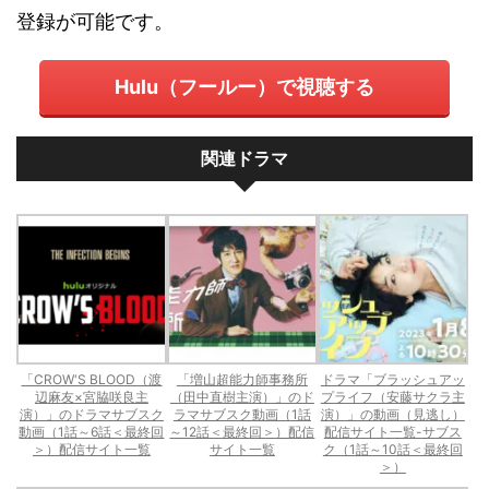
登録が可能です。
Hulu（フールー）で視聴する
関連ドラマ
「CROW'S BLOOD（渡
「増山超能力師事務所
ドラマ「ブラッシュアッ
辺麻友×宮脇咲良主
（田中直樹主演）」のド
プライフ（安藤サクラ主
演）」のドラマサブスク
ラマサブスク動画（1話
演）」の動画（見逃し）
動画（1話～6話＜最終回
～12話＜最終回＞）配信
配信サイト一覧-サブス
＞）配信サイト一覧
サイト一覧
ク（1話～10話＜最終回
＞）