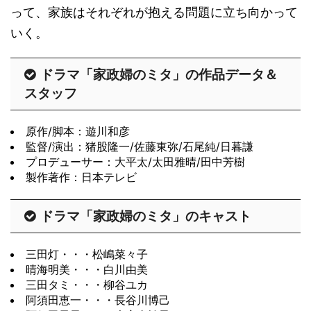
って、家族はそれぞれが抱える問題に立ち向かって
いく。
ドラマ「家政婦のミタ」の作品データ＆
スタッフ
原作/脚本：遊川和彦
監督/演出：猪股隆一/佐藤東弥/石尾純/日暮謙
プロデューサー：大平太/太田雅晴/田中芳樹
製作著作：日本テレビ
ドラマ「家政婦のミタ」のキャスト
三田灯・・・松嶋菜々子
晴海明美・・・白川由美
三田タミ・・・柳谷ユカ
阿須田恵一・・・長谷川博己