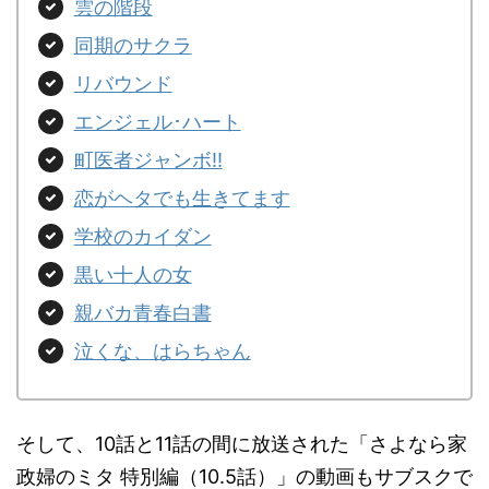
雲の階段
同期のサクラ
リバウンド
エンジェル･ハート
町医者ジャンボ!!
恋がヘタでも生きてます
学校のカイダン
黒い十人の女
親バカ青春白書
泣くな、はらちゃん
そして、10話と11話の間に放送された「さよなら家
政婦のミタ 特別編（10.5話）」の動画もサブスクで