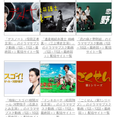
「デスノート（窪田正孝
「遺産相続弁護士･柿崎
「恋の病と野郎組」のド
主演）」のドラマサブス
真一（三上博史主演）」
ラマサブスク動画（1話
ク動画（1話～11話＜最
のドラマサブスク動画
～10話＜最終回＞）配信
終回＞）配信サイト一覧
（1話～11話＜最終回
サイト一覧
＞）配信サイト一覧
「地味にスゴイ! 校閲ガ
「ドンキホーテ（松田翔
「ごくせん（第1シリー
ール･河野悦子（石原さ
太主演）」のドラマサブ
ズ）」のドラマサブスク
とみ主演）」のドラマサ
スク動画（1話～11話＜
動画（1話～12話＜最終
ブスク動画（1話～10話
最終回＞）配信サイト一
回＞）配信サイト一覧
＜最終回＞）配信サイト
覧