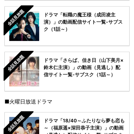
全話見放題
ドラマ「転職の魔王様（成田凌主
演）」の動画配信サイト一覧-サブス
ク（1話～）
全話見放題
ドラマ「さらば、佳き日（山下美月×
鈴木仁主演）」の動画（見逃し）配
信サイト一覧-サブスク（1話～）
■火曜日放送ドラマ
全話見放題
ドラマ「18/40～ふたりなら夢も恋も
～（福原遥×深田恭子主演）」の動画