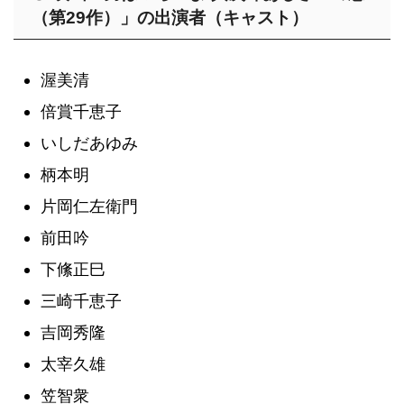
（第29作）」の出演者（キャスト）
渥美清
倍賞千恵子
いしだあゆみ
柄本明
片岡仁左衛門
前田吟
下絛正巳
三崎千恵子
吉岡秀隆
太宰久雄
笠智衆