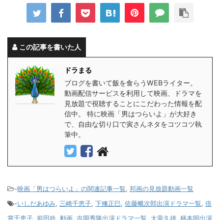
この記事を書いた人
ドラまる
ブログを書いて飯を食らうWEBライター。
動画配信サービスを利用して映画、ドラマを
見放題で視聴することにこだわった情報を配
信中。 特に映画「男はつらいよ」が大好き
で、自由な切り口で寅さんネタをコツコツ執
筆中。
-
映画「男はつらいよ」の関連記事一覧
,
邦画の見放題動画一覧
-
いしだあゆみ
,
三崎千恵子
,
下絛正巳
,
佐藤蛾次郎出演ドラマ一覧
,
倍
賞千恵子
,
前田吟
,
動画
,
吉岡秀隆出演ドラマ一覧
,
太宰久雄
,
柄本明出演