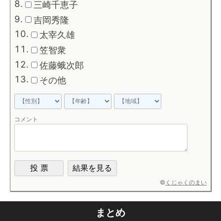
三崎千恵子
吉岡秀隆
太宰久雄
笠智衆
佐藤蛾次郎
その他
コメント
©
くじゃくのまい
まとめ