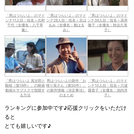
「男はつらいよ」のマド
「男はつらいよ」のマド
「男はつらいよ」のマド
ンナ11人目：役名＞志村
ンナ28人目：役名＞京は
ンナ36人目：役名＞高井
千代（女優名：八千草
るみ（女優名：都はる
隆子（女優名：秋吉久美
薫）
み）
子）
「男はつらいよ 寅次郎と
男はつらいよの新作「お
「男はつらいよ」のマド
殿様（第19作）」の映画
帰り寅さん（第50作）」
ンナ10人目：役名＞六波
動画をサブスクで視聴す
の新作情報（決定事項）
羅貴子（女優名：池内淳
る方法
のまとめ
子）
ランキングに参加中です♪応援クリックをいただけ
ると
とても嬉しいです♪