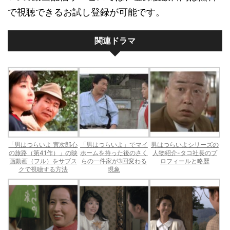
で視聴できるお試し登録が可能です。
関連ドラマ
「男はつらいよ 寅次郎心
「男はつらいよ」でマイ
男はつらいよシリーズの
の旅路（第41作）」の映
ホームを持った後のさく
人物紹介-タコ社長のプ
画動画（フル）をサブス
らの一件家が3回変わる
ロフィールと略歴
クで視聴する方法
現象