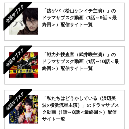
全話サブスク
「銭ゲバ（松山ケンイチ主演）」の
ドラマサブスク動画（1話～9話＜最
終回＞）配信サイト一覧
全話サブスク
「戦力外捜査官（武井咲主演）」の
ドラマサブスク動画（1話～10話＜最
終回＞）配信サイト一覧
全話サブスク
「私たちはどうかしている（浜辺美
波×横浜流星主演）」のドラマサブス
ク動画（1話～8話＜最終回＞）配信
サイト一覧