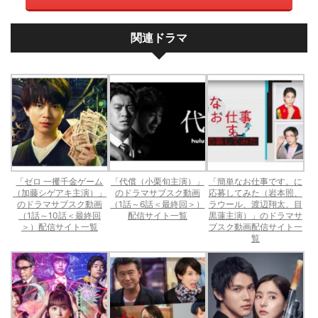
関連ドラマ
「ゼロ 一攫千金ゲーム
「代償（小栗旬主演）」
「簡単なお仕事です。に
（加藤シゲアキ主演）」
のドラマサブスク動画
応募してみた（岩本照、
のドラマサブスク動画
（1話～6話＜最終回＞）
ラウール、渡辺翔太、目
（1話～10話＜最終回
配信サイト一覧
黒蓮主演）」のドラマサ
＞）配信サイト一覧
ブスク動画配信サイト一
覧