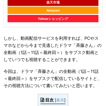
楽天市場
Amazon
Yahooショッピング
しかし、動画配信サービスを利用すれば、PCやス
マホなどから今まで見逃したドラマ「斉藤さん」の
全動画（1話～11話＜最終回＞）をサブスク動画と
していつでも視聴することができます。
今回は、ドラマ「斉藤さん」の全動画（1話～11話
＜最終回＞）をサブスクで配信しているサイトと、
その視聴方法について書いてみたいと思います。
目次
[
表示
]