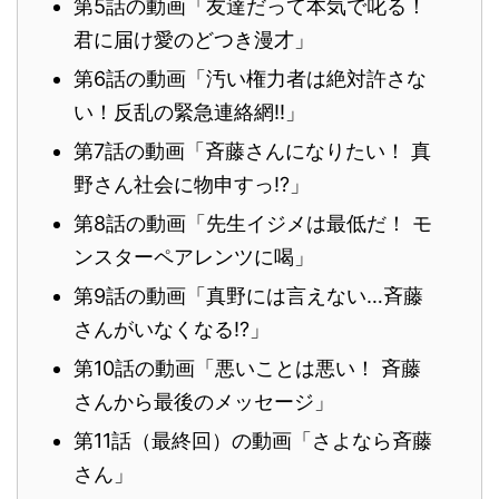
第5話の動画「友達だって本気で叱る！
君に届け愛のどつき漫才」
第6話の動画「汚い権力者は絶対許さな
い！反乱の緊急連絡網!!」
第7話の動画「斉藤さんになりたい！ 真
野さん社会に物申すっ!?」
第8話の動画「先生イジメは最低だ！ モ
ンスターペアレンツに喝」
第9話の動画「真野には言えない…斉藤
さんがいなくなる!?」
第10話の動画「悪いことは悪い！ 斉藤
さんから最後のメッセージ」
第11話（最終回）の動画「さよなら斉藤
さん」