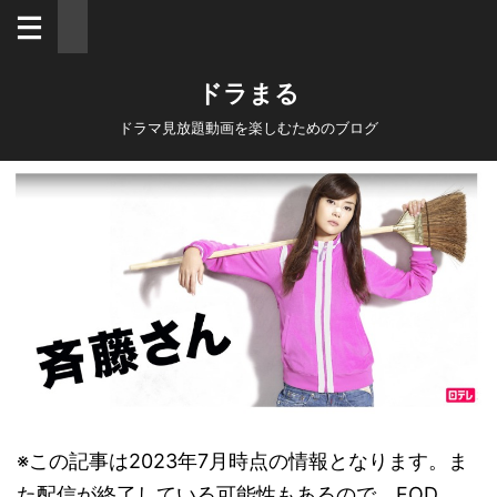
ドラまる
ドラマ見放題動画を楽しむためのブログ
※この記事は2023年7月時点の情報となります。ま
た配信が終了している可能性もあるので、FOD、