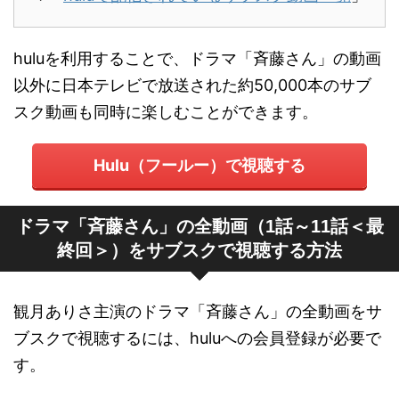
huluを利用することで、ドラマ「斉藤さん」の動画
以外に日本テレビで放送された約50,000本のサブ
スク動画も同時に楽しむことができます。
Hulu（フールー）で視聴する
ドラマ「斉藤さん」の全動画（1話～11話＜最
終回＞）をサブスクで視聴する方法
観月ありさ主演のドラマ「斉藤さん」の全動画をサ
ブスクで視聴するには、huluへの会員登録が必要で
す。