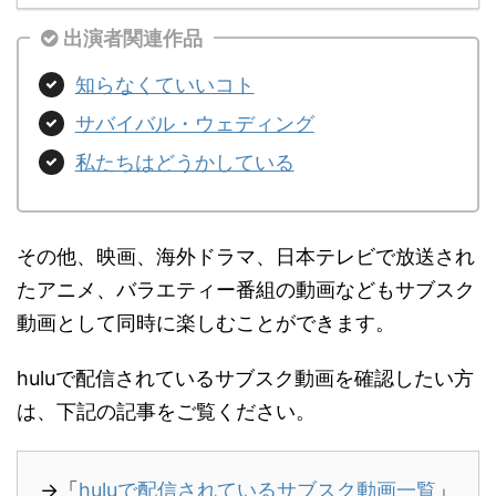
出演者関連作品
知らなくていいコト
サバイバル・ウェディング
私たちはどうかしている
その他、映画、海外ドラマ、日本テレビで放送され
たアニメ、バラエティー番組の動画などもサブスク
動画として同時に楽しむことができます。
huluで配信されているサブスク動画を確認したい方
は、下記の記事をご覧ください。
→「
huluで配信されているサブスク動画一覧
」