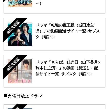
～）
全話見放題
ドラマ「転職の魔王様（成田凌主
演）」の動画配信サイト一覧-サブス
ク（1話～）
全話見放題
ドラマ「さらば、佳き日（山下美月×
鈴木仁主演）」の動画（見逃し）配
信サイト一覧-サブスク（1話～）
■火曜日放送ドラマ