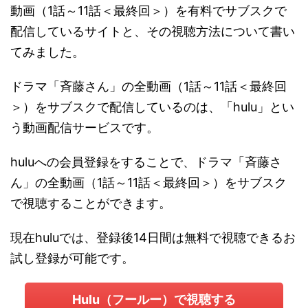
動画（1話～11話＜最終回＞）を有料でサブスクで
配信しているサイトと、その視聴方法について書い
てみました。
ドラマ「斉藤さん」の全動画（1話～11話＜最終回
＞）をサブスクで配信しているのは、「hulu」とい
う動画配信サービスです。
huluへの会員登録をすることで、ドラマ「斉藤さ
ん」の全動画（1話～11話＜最終回＞）をサブスク
で視聴することができます。
現在huluでは、登録後14日間は無料で視聴できるお
試し登録が可能です。
Hulu（フールー）で視聴する