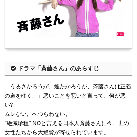
ドラマ「斉藤さん」のあらすじ
「うるさかろうが、煙たかろうが、斉藤さんは正義
の道をゆく。」悪いことを悪いと言って、何が悪
い?
ムレない。へつらわない。
“絶滅珍種” NOと言える日本人斉藤さんに今、世の
女性たちから大絶賛が寄せられています。