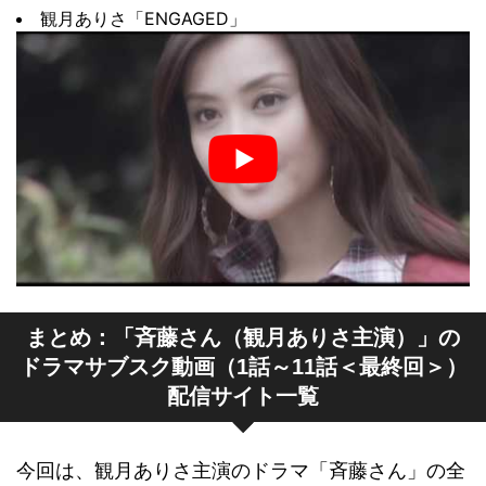
観月ありさ「ENGAGED」
まとめ：「斉藤さん（観月ありさ主演）」の
ドラマサブスク動画（1話～11話＜最終回＞）
配信サイト一覧
今回は、観月ありさ主演のドラマ「斉藤さん」の全