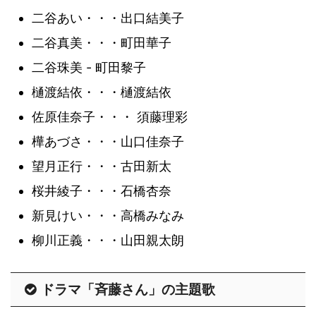
二谷あい・・・出口結美子
二谷真美・・・町田華子
二谷珠美 - 町田黎子
樋渡結依・・・樋渡結依
佐原佳奈子・・・ 須藤理彩
樺あづさ・・・山口佳奈子
望月正行・・・古田新太
桜井綾子・・・石橋杏奈
新見けい・・・高橋みなみ
柳川正義・・・山田親太朗
ドラマ「斉藤さん」の主題歌