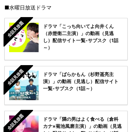
■水曜日放送ドラマ
全話見放題
ドラマ「こっち向いてよ向井くん
（赤楚衛二主演）」の動画（見逃
し）配信サイト一覧-サブスク（1話
～）
全話見放題
ドラマ「ばらかもん（杉野遥亮主
演）」の動画（見逃し）配信サイト
一覧-サブスク（1話～）
全話見放題
ドラマ「隣の男はよく食べる（倉科
カナ×菊池風磨主演）」の動画（見逃