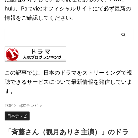
hulu、Paraviのオフィシャルサイトにて必ず最新の
情報をご確認してください。
この記事では、日本のドラマをストリーミングで視
聴できるサービスについて最新情報を発信していま
す。
TOP
>
日本テレビ
>
日本テレビ
「斉藤さん（観月ありさ主演）」のドラ