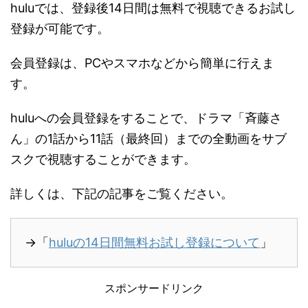
huluでは、登録後14日間は無料で視聴できるお試し
登録が可能です。
会員登録は、PCやスマホなどから簡単に行えま
す。
huluへの会員登録をすることで、ドラマ「斉藤さ
ん」の1話から11話（最終回）までの全動画をサブ
スクで視聴することができます。
詳しくは、下記の記事をご覧ください。
→「
huluの14日間無料お試し登録について
」
スポンサードリンク