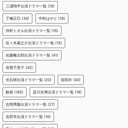
三浦翔平出演ドラマ一覧
(19)
下絛正巳
(34)
中村はやと
(18)
仲村トオル出演ドラマ一覧
(16)
佐々木蔵之介出演ドラマ一覧
(15)
佐藤蛾次郎出演ドラマ一覧
(41)
倍賞千恵子
(42)
光石研出演ドラマ一覧
(20)
前田吟
(40)
動画
(185)
及川光博出演ドラマ一覧
(18)
吉岡秀隆出演ドラマ一覧
(27)
吉田羊出演ドラマ一覧
(16)