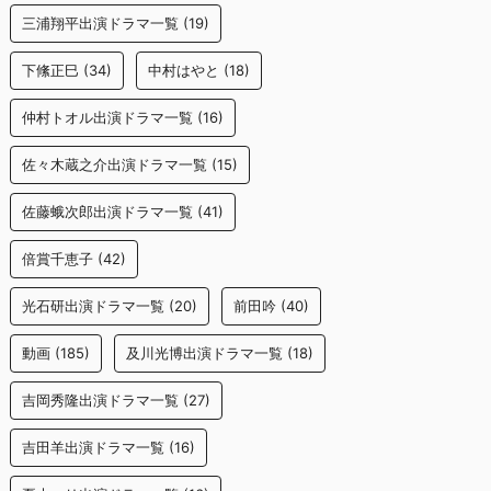
三浦翔平出演ドラマ一覧
(19)
下絛正巳
(34)
中村はやと
(18)
仲村トオル出演ドラマ一覧
(16)
佐々木蔵之介出演ドラマ一覧
(15)
佐藤蛾次郎出演ドラマ一覧
(41)
倍賞千恵子
(42)
光石研出演ドラマ一覧
(20)
前田吟
(40)
動画
(185)
及川光博出演ドラマ一覧
(18)
吉岡秀隆出演ドラマ一覧
(27)
吉田羊出演ドラマ一覧
(16)