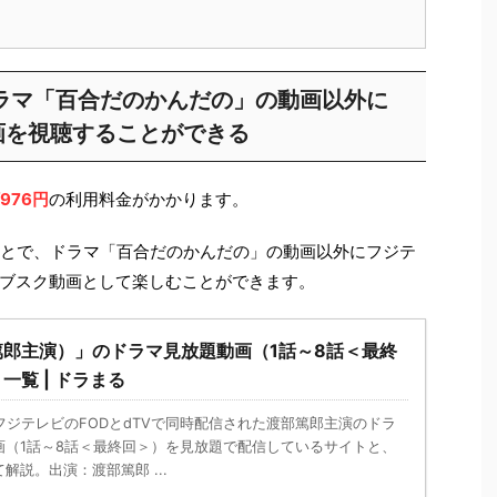
ドラマ「百合だのかんだの」の動画以外に
動画を視聴することができる
976円
の利用料金がかかります。
ことで、ドラマ「百合だのかんだの」の動画以外にフジテ
ブスク動画として楽しむことができます。
郎主演）」のドラマ見放題動画（1話～8話＜最終
一覧 | ドラまる
からフジテレビのFODとdTVで同時配信された渡部篤郎主演のドラ
画（1話～8話＜最終回＞）を見放題で配信しているサイトと、
解説。出演：渡部篤郎 ...