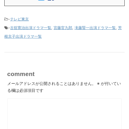
-
テレビ東京
-
古舘寛治出演ドラマ一覧
,
宮藤官九郎
,
滝藤賢一出演ドラマ一覧
,
芳
根京子出演ドラマ一覧
comment
メールアドレスが公開されることはありません。
※
が付いてい
る欄は必須項目です