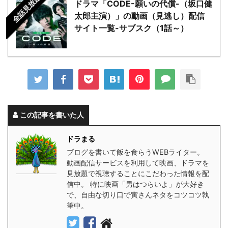
全話見放題
ドラマ「CODE-願いの代償-（坂口健
太郎主演）」の動画（見逃し）配信
サイト一覧-サブスク（1話～）
この記事を書いた人
ドラまる
ブログを書いて飯を食らうWEBライター。
動画配信サービスを利用して映画、ドラマを
見放題で視聴することにこだわった情報を配
信中。 特に映画「男はつらいよ」が大好き
で、自由な切り口で寅さんネタをコツコツ執
筆中。