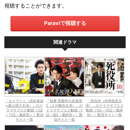
視聴することができます。
Paraviで視聴する
関連ドラマ
「セトウツミ（高杉真宙
「執事 西園寺の名推理
「死役所（松岡昌宏主
×葉山奨之主演）」のド
2（上川隆也主演）」の
演）」のドラマサブスク
ラマサブスク動画（1話
ドラマサブスク動画（1
動画（1話～10話＜最終
～11話＜最終回＞）配信
話～8話＜最終回＞）配
回＞）配信サイト一覧
サイト一覧
信サイト一覧