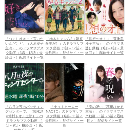
「つまり好きって言いた
「ゆるキャン△2（福原
「理想のオトコ（蓮佛美
いんだけど、（大原櫻子
遥主演）」のドラマサブ
沙子主演）」のドラマ見
主演）」のドラマサブス
スク動画（1話～12話＜
逃し動画（1話～8話＜最
ク動画（1話～12話＜最
最終回＞）配信サイト一
終回＞）配信サイト一覧
終回＞）配信サイト一覧
覧
「八月は夜のバッティン
「ナイトヒーロー
「春の呪い（髙橋ひかる
グセンターで。（関水渚
NAOTO」のドラマサブ
主演）」のドラマサブス
×仲村トオル主演）」の
スク動画（1話～11話＜
ク動画（1話～6話＜最終
ドラマサブスク動画（1
最終回＞）配信サイト一
回＞）配信サイト一覧
話～9話＜最終回＞）配
覧
信サイト一覧