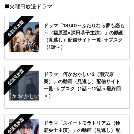
■火曜日放送ドラマ
全話見放題
ドラマ「18/40～ふたりなら夢も恋も
～（福原遥×深田恭子主演）」の動画
（見逃し）配信サイト一覧-サブスク
（1話～）
全話見放題
ドラマ「何かおかしい2（雨穴原
案）」の動画（見逃し）配信サイト
一覧-サブスク（1話～12話＜最終回
＞）
全話見放題
ドラマ「スイートモラトリアム（鈴
鹿央士主演）」の動画（見逃し）配