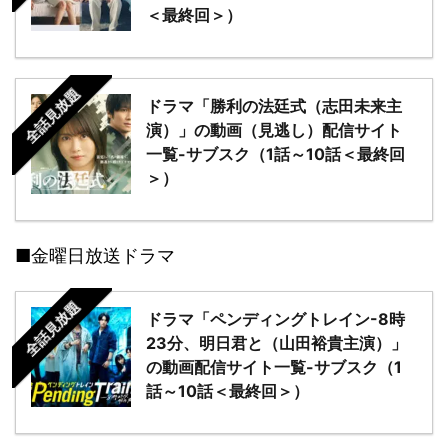
＜最終回＞）
全話見放題
ドラマ「勝利の法廷式（志田未来主
演）」の動画（見逃し）配信サイト
一覧-サブスク（1話～10話＜最終回
＞）
■金曜日放送ドラマ
全話見放題
ドラマ「ペンディングトレイン-8時
23分、明日君と（山田裕貴主演）」
の動画配信サイト一覧-サブスク（1
話～10話＜最終回＞）