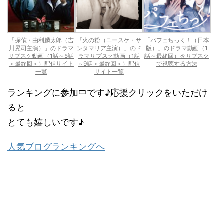
「探偵・由利麟太郎（吉
「火の粉（ユースケ・サ
「パフェちっく！（日本
川晃司主演）」のドラマ
ンタマリア主演）」のド
版）」のドラマ動画（1
サブスク動画（1話～5話
ラマサブスク動画（1話
話～最終回）をサブスク
＜最終回＞）配信サイト
～9話＜最終回＞）配信
で視聴する方法
一覧
サイト一覧
ランキングに参加中です♪応援クリックをいただけ
ると
とても嬉しいです♪
人気ブログランキングへ