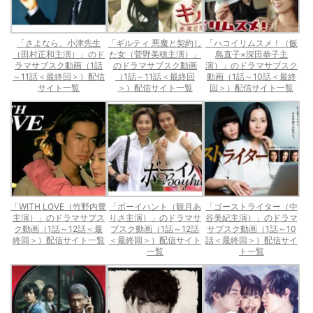
「さよなら、小津先生
「ギルティ 悪魔と契約し
「ハコイリムスメ！（飯
（田村正和主演）」のド
た女（菅野美穂主演）」
島直子×深田恭子主
ラマサブスク動画（1話
のドラマサブスク動画
演）」のドラマサブスク
～11話＜最終回＞）配信
（1話～11話＜最終回
動画（1話～10話＜最終
サイト一覧
＞）配信サイト一覧
回＞）配信サイト一覧
「WITH LOVE（竹野内豊
「ボーイハント（観月あ
「ゴーストライター（中
主演）」のドラマサブス
りさ主演）」のドラマサ
谷美紀主演）」のドラマ
ク動画（1話～12話＜最
ブスク動画（1話～12話
サブスク動画（1話～10
終回＞）配信サイト一覧
＜最終回＞）配信サイト
話＜最終回＞）配信サイ
一覧
ト一覧