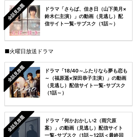
全話見放題
ドラマ「さらば、佳き日（山下美月×
鈴木仁主演）」の動画（見逃し）配
信サイト一覧-サブスク（1話～）
■火曜日放送ドラマ
全話見放題
ドラマ「18/40～ふたりなら夢も恋も
～（福原遥×深田恭子主演）」の動画
（見逃し）配信サイト一覧-サブスク
（1話～）
全話見放題
ドラマ「何かおかしい2（雨穴原
案）」の動画（見逃し）配信サイト
一覧-サブスク（1話～12話＜最終回