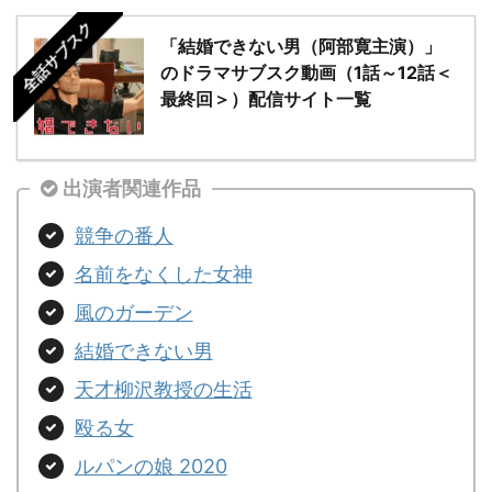
全話サブスク
「結婚できない男（阿部寛主演）」
のドラマサブスク動画（1話～12話＜
最終回＞）配信サイト一覧
出演者関連作品
競争の番人
名前をなくした女神
風のガーデン
結婚できない男
天才柳沢教授の生活
殴る女
ルパンの娘 2020