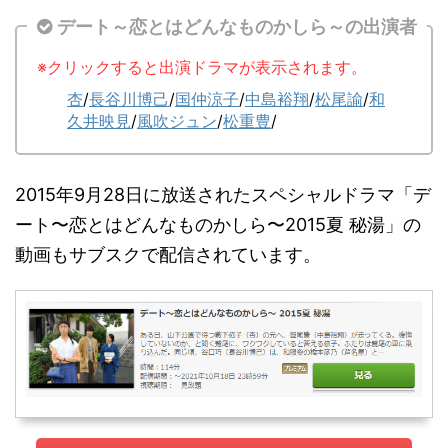
デート～恋とはどんなものかしら～の出演者
※クリックすると出演ドラマが表示されます。
杏
/
長谷川博己
/
国仲涼子
/
中島裕翔
/
松尾諭
/
和
久井映見
/
風吹ジュン
/
松重豊
/
2015年9月28日に放送されたスペシャルドラマ「デ
ート〜恋とはどんなものかしら〜2015夏 秘湯」の
動画もサブスクで配信されています。