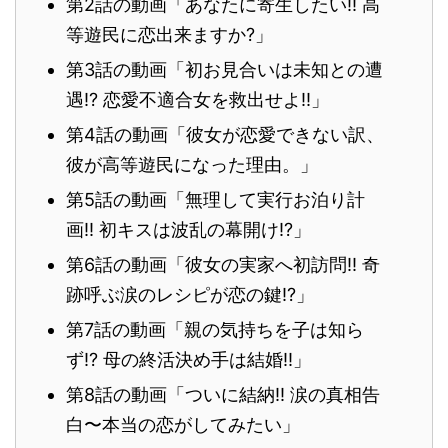
第2話の動画「あなたに寄生したい!! 高
等遊民に恋出来ますか?」
第3話の動画「初お見合いは未知との遭
遇!? 恋愛不適合女を救出せよ!!」
第4話の動画「彼女が恋愛できない訳、
彼が高等遊民になった理由。」
第5話の動画「無理して実行お泊り計
画!! 初キスは波乱の幕開け!?」
第6話の動画「彼女の実家へ初訪問!! 奇
跡呼ぶ涙のレシピが恋の鍵!?」
第7話の動画「親の気持ちを子は知ら
ず!? 母の終活決め手は結婚!!」
第8話の動画「ついに結納!! 涙の真相告
白〜本当の恋がしてみたい」