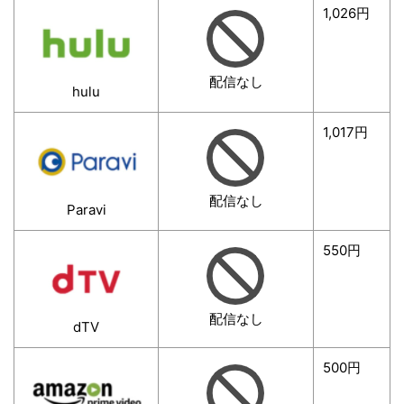
1,026円
配信なし
hulu
1,017円
配信なし
Paravi
550円
配信なし
dTV
500円