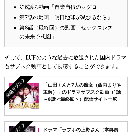
第6話の動画「自業自得のマグロ」
第7話の動画「明日地球が滅びるなら」
第8話（最終回）の動画「セックスレス
の未来予想図」
そして、以下のような過去に放送された国内ドラマ
もサブスク動画として視聴することができます。
全話サブスク
「山田くんと7人の魔女（西内まりや
主演）」のドラマサブスク動画（1話
～8話＜最終回＞）配信サイト一覧
ドラマ「ラブホの上野さん（本郷奏