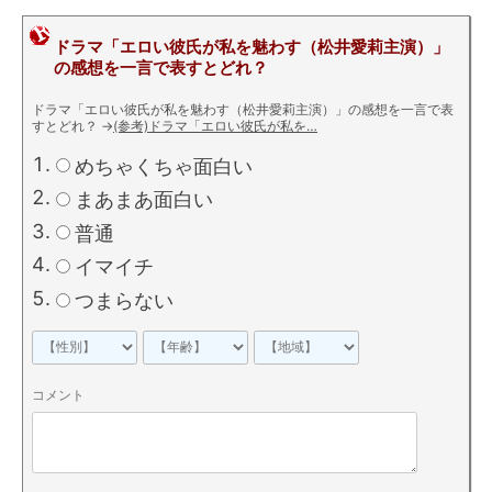
ドラマ「エロい彼氏が私を魅わす（松井愛莉主演）」
の感想を一言で表すとどれ？
ドラマ「エロい彼氏が私を魅わす（松井愛莉主演）」の感想を一言で表
すとどれ？
→
(参考)ドラマ「エロい彼氏が私を…
めちゃくちゃ面白い
まあまあ面白い
普通
イマイチ
つまらない
コメント