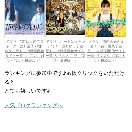
ドラマ「101回目のプロ
ドラマ「ハートに火をつ
ドラマ「僕の大好きな
ポーズ（浅野温子×武田
けて！（浅野ゆう子主
妻！（百田夏菜子主
鉄矢主演）」の動画配信
演）」の動画配信サイト
演）」の動画配信サイト
サイト一覧-サブスク（1
一覧-サブスク（1話～12
一覧-サブスク（1話～8
話～12話＜最終回＞）
話＜最終回＞）
話＜最終回＞）
ランキングに参加中です♪応援クリックをいただけ
ると
とても嬉しいです♪
人気ブログランキングへ