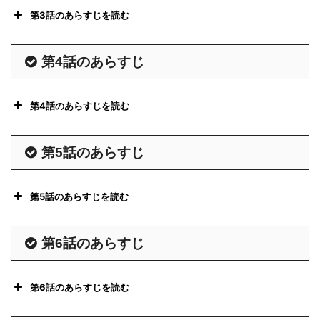
子（国生さゆり）と姉の瑠璃（菅野
第3話のあらすじを読む
パートに押し掛けると、寝室から恋
莉央）は仁美がマリッジブルーでは
人の麻衣（萩原みのり）が現れる。
突然まなぶ（笠松将）から口移しの
ないかと親身に話すが、どうやら別
仁美は麻衣に、まなぶへの感情は一
第4話のあらすじ
キスをされた仁美（松井愛莉）は、
に気になる人が現れたと分かり、心
時のブームで“ただのファン”だと言
ますます彼のことが頭から離れな
配でしかたがない母と姉は、圭吾と
われ、妙に納得する。
第4話のあらすじを読む
い。すると、仁美が働くピアノ教室
のデートに向かった仁美を追いかけ
一方圭吾（結木滉星）は仁美にキス
に圭吾（結木滉星）が訪ねてくる。
仁美(松井愛莉）は、母・万里子（国
る。仲良くデートを楽しんでいる様
を拒まれ、様子が変だと不安にな
頭の良い圭吾には、最近仁美の様子
第5話のあらすじ
生さゆり）と姉・瑠璃（菅野莉央）
に見えたが、急に仁美は圭吾からの
り、万里子の元を訪ねてくる。瑠璃
が変な理由について、母・万里子
が麻衣（萩原みのり）に圭吾（結木
キスを拒みその場から逃げてしま
も駆けつけ、仁美はマリッジブルー
（国生さゆり）と姉・瑠璃（菅野莉
第5話のあらすじを読む
滉星）を誘惑する様に頼んだと知
う。仁美が誘惑されたと心配する母
で疑うことは何もなく、圭吾以上の
央）による嘘だと分かっていたのだ
り、ずっとモヤモヤしていた。頼ま
圭吾（結木滉星）と肉体関係を持っ
と姉は仁美を連れ出し、まなぶのア
優良物件は他に居ないと説得をする
った。正直な仁美はまなぶのことに
れた方の麻衣は、まなぶ（笠松将）
第6話のあらすじ
た麻衣（萩原みのり）は、誘惑した
パートに押し掛け詰問するが、仁美
が、なかなか納得しない圭吾にその
ついて、全てを打ち明け、結婚式の
が圭吾をアパートに連れて来たこと
証拠の隠し撮りした映像を、仁美の
はお構いなしにまなぶの魅力を語り
場しのぎの嘘をついてしまう。仁美
前にはきっぱり終わらせ、まなぶに
により、思いのほか早く仕掛けるこ
第6話のあらすじを読む
母・万里子（国生さゆり）と姉・瑠
だす
はその後も自分のまなぶへの想いは
は二度と会わないと伝える。婚約破
とができた。
璃（菅野莉央）に見せていた。映像
エロい彼氏が私を魅わす - フジテ
仁美（松井愛莉）は、圭吾（結木滉
ファン心理なのだと、手作りのお弁