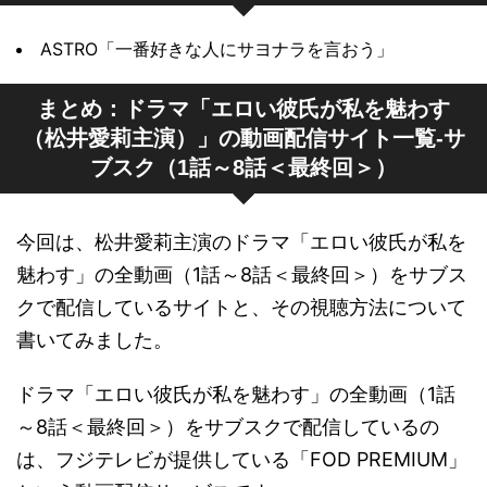
レビ
ASTRO「一番好きな人にサヨナラを言おう」
まとめ：ドラマ「エロい彼氏が私を魅わす
（松井愛莉主演）」の動画配信サイト一覧-サ
ブスク（1話～8話＜最終回＞）
今回は、松井愛莉主演のドラマ「エロい彼氏が私を
魅わす」の全動画（1話～8話＜最終回＞）をサブス
クで配信しているサイトと、その視聴方法について
書いてみました。
ドラマ「エロい彼氏が私を魅わす」の全動画（1話
～8話＜最終回＞）をサブスクで配信しているの
は、フジテレビが提供している「FOD PREMIUM」