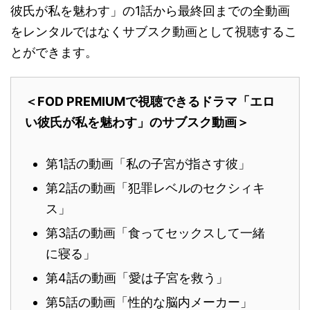
彼氏が私を魅わす」の1話から最終回までの全動画
をレンタルではなくサブスク動画として視聴するこ
とができます。
＜FOD PREMIUMで視聴できるドラマ「エロ
い彼氏が私を魅わす」のサブスク動画＞
第1話の動画「私の子宮が指さす彼」
第2話の動画「犯罪レベルのセクシィキ
ス」
第3話の動画「食ってセックスして一緒
に寝る」
第4話の動画「愛は子宮を救う」
第5話の動画「性的な脳内メーカー」