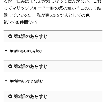
るが、仁美はまなぶが気になって仕方がない。これ
ってマリッジブルー？一瞬の気の迷い？このまま結
婚していいの…。私が選ぶのは“人としての色
気”か“条件面”か？
第1話のあらすじ
第1話のあらすじを読む
エリート証券マンの圭吾（結木滉
第2話のあらすじ
星）と婚約中の仁美（松井愛莉）
は、ある日工事現場で働くまなぶ
第2話のあらすじを読む
（笠松将）と偶然出会う。それ以
来、筋骨隆々な彼の姿が頭から離れ
仁美（松井愛莉）が母・万里子（国
ず、ウエディングドレスの試着中に
第3話のあらすじ
生さゆり）と姉・瑠璃（菅野莉央）
涙を流してしまう。驚いた母の万里
に連れられ、まなぶ（笠松将）のア