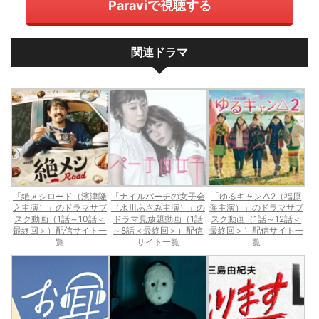
Paraviで視聴する
関連ドラマ
「絶メシロード（濱津隆
「ナイルパーチの女子会
「ゆるキャン△2（福原
之主演）」のドラマサブ
（水川あさみ主演）」の
遥主演）」のドラマサブ
スク動画（1話～10話＜
ドラマ見放題動画（1話
スク動画（1話～12話＜
最終回＞）配信サイト一
～8話＜最終回＞）配信
最終回＞）配信サイト一
覧
サイト一覧
覧