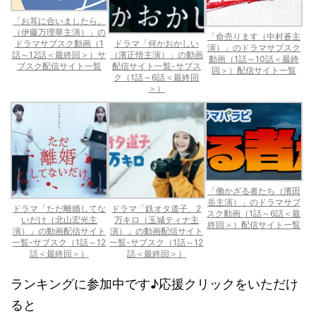
「お耳に合いましたら。
（伊藤万理華主演）」の
「命売ります（中村蒼主
ドラマサブスク動画（1
ドラマ「何かおかしい
演）」のドラマサブスク
話～12話＜最終回＞）サ
（濱正悟主演）」の動画
動画（1話～10話＜最終
ブスク配信サイト一覧
配信サイト一覧-サブス
回＞）配信サイト一覧
ク（1話～6話＜最終回
＞）
「働かざる者たち（濱田
岳主演）」のドラマサブ
ドラマ「ただ離婚してな
ドラマ「鉄オタ道子、2
スク動画（1話～6話＜最
いだけ（北山宏光主
万キロ（玉城ティナ主
終回＞）配信サイト一覧
演）」の動画配信サイト
演）」の動画配信サイト
一覧-サブスク（1話～12
一覧-サブスク（1話～12
話＜最終回＞）
話＜最終回＞）
ランキングに参加中です♪応援クリックをいただけ
ると