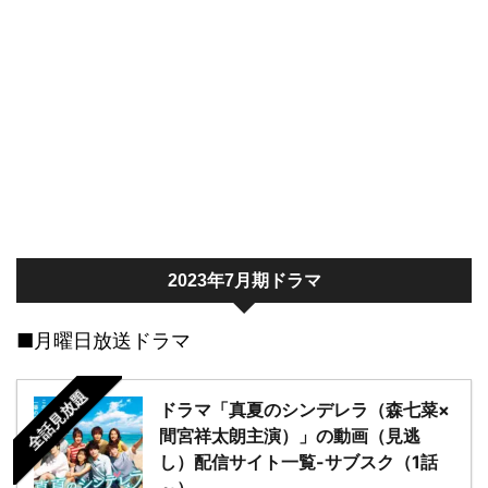
2023年7月期ドラマ
■月曜日放送ドラマ
全話見放題
ドラマ「真夏のシンデレラ（森七菜×
間宮祥太朗主演）」の動画（見逃
し）配信サイト一覧-サブスク（1話