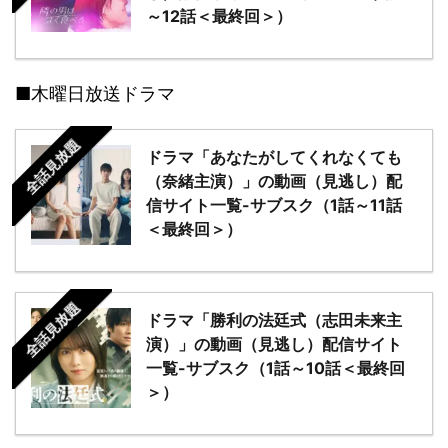
～12話＜最終回＞）
■木曜日放送ドラマ
全話見放題
ドラマ「あなたがしてくれなくても
（奈緒主演）」の動画（見逃し）配
信サイト一覧-サブスク（1話～11話
＜最終回＞）
全話見放題
ドラマ「勝利の法廷式（志田未来主
演）」の動画（見逃し）配信サイト
一覧-サブスク（1話～10話＜最終回
＞）