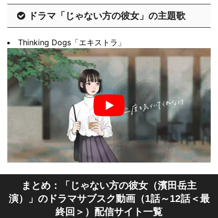
ドラマ「じゃない方の彼女」の主題歌
Thinking Dogs「エキストラ」
まとめ：「じゃない方の彼女（濱田岳主
演）」のドラマサブスク動画（1話～12話＜最
終回＞）配信サイト一覧