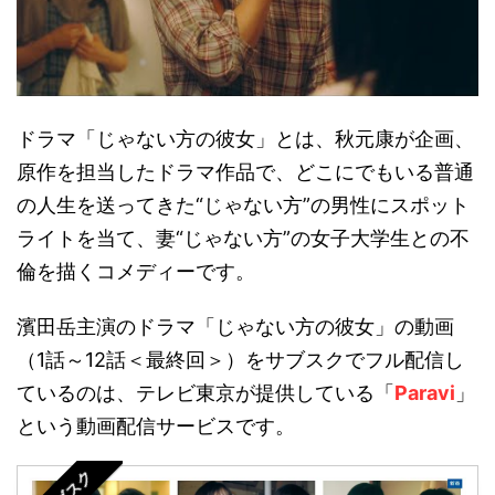
ドラマ「じゃない方の彼女」とは、秋元康が企画、
原作を担当したドラマ作品で、どこにでもいる普通
の人生を送ってきた“じゃない方”の男性にスポット
ライトを当て、妻“じゃない方”の女子大学生との不
倫を描くコメディーです。
濱田岳主演のドラマ「じゃない方の彼女」の動画
（1話～12話＜最終回＞）をサブスクでフル配信し
ているのは、テレビ東京が提供している「
Paravi
」
という動画配信サービスです。