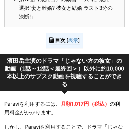
選択”妻と離婚? 彼女と結婚 ラスト3分の
決断!」
目次
[
表示
]
濱田岳主演のドラマ「じゃない方の彼女」の
動画（1話～12話＜最終回＞）以外に約10,000
本以上のサブスク動画を視聴することができ
る
Paraviを利用するには、
月額1,017円（税込）
の利
用料金がかかります。
しかし、Paraviを利用することで、ドラマ「じゃな