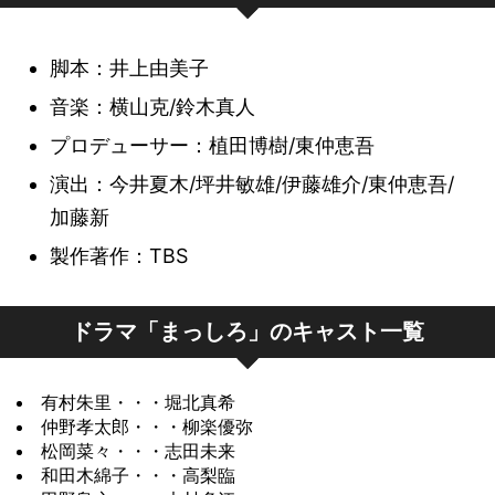
助は 佐藤 (石黒賢) の恩師ともいえ
よく考えた上で決めている」 と一蹴
が辞するよう幸助から要求された
しながら、彼が誰よりも強烈に 「
た。付き添いでやってきたのは、つ
る存在だが、佐藤が大学病院を辞
実は、妊娠６ヶ月の妻、麗 (松山メ
するのだった。
が、佐藤の信念を聞いた朱里は諦め
生きたい！死にたくない !! 」 と願っ
い先日まで東王病院に勤務していた
め、独立したことで二人の関係は複
脚本：井上由美子
アリ) の具合が悪くこの病院で診て
るべきでないと主張。医師とナース
ていたことを知る。
ひろみ (福田彩乃) だ。退職した後、
雑だ。
欲しいと頼みに来たのだった。朱里
徹郎の手術の日がやって来た。
音楽：横山克/鈴木真人
は圧力に屈せず看護重視の医療を全
玉の輿をみつけ結婚したというひろ
は嫌がるが、急変した麗を目の前に
執刀医の 仲野 (柳楽優弥) が手術を
その頃、帝都大学新がんセンターで
プロデューサー：植田博樹/東仲恵吾
うすることを誓った。
そこへ 朱里 (堀北真希) と 菜々 (志
みは、かつての職場で自分の幸せ振
した 菜々 (志田未来) と 木綿子 (高
始めようとすると、徹郎は手術が不
は、仲野幸助 (宅麻伸) による大江の
演出：今井夏木/坪井敏雄/伊藤雄介/東仲恵吾/
田未来)、木綿子 (高梨臨) が幸助に
りをアピール。さらに、自分にお暇
梨臨) は、応急処置の準備を進め
安だと言い出して……。
そんな中、頑なに治療を拒否し続け
手術が行われていた。ところが、い
加藤新
呼ばれてやってきた。何事かと不審
(退職) を言い渡した心と、自分と入
る。
る 大江 (眞島秀和) が、新たな問題
あらすじ｜TBSテレビ：火曜ドラ
ざ開胸すると予想以上にがんの転移
な朱里だが、幸助の言葉を聞いて愕
製作著作：TBS
れ替わりにやってきた 朱里 (堀北真
を投げかける。完治しない病気なら
マ『まっしろ』
は進んでいた。幸助は抗がん剤と放
然とする。なんと木綿子の不倫相手
麗を診察した 仲野 (柳楽優弥) によ
希) に皮肉を言い放つ。しかし、朱
ばいっそのこと安らかに看取られた
射線治療を提案するが、大江はそれ
だった 裃 (山口馬木也) が幸助の部
れば、麗もおなかの中の子供もかな
里は看護師にやりがいを感じ始めて
ドラマ「まっしろ」のキャスト一覧
い。尊厳死させてほしい―。病状が
を拒否。そして、東王病院に帰りた
下で、木綿子から不倫を迫られた
り危険な状態にある事が判明。緊急
おり、一生をかけられる仕事だと断
悪化した大江にとって、それが究極
いと言い放つ。
上、公衆の面前で暴力をふるわれ
入院することになり、出産経験のあ
言する。
有村朱里・・・堀北真希
のホスピタリティーだと告げられ、
ところが、プライドを激しく傷付け
た、とクレームをつけに来たのだ。
る とし恵 (西尾まり) が担当に、朱
仲野孝太郎・・・柳楽優弥
朱里も木綿子もショックを隠しきれ
られた 佐藤 (石黒賢) は、幸助と大
ある日、ひろみの噂話から 木綿子
松岡菜々・・・志田未来
しかしそれはただの口実で、東王病
里がサブ担当となる。さらに、佐藤
ない。佐藤は、大江が唯一心を開い
江の申し入れを拒否する。
和田木綿子・・・高梨臨
(高梨臨) の不倫が病院内でばれ、大
院の医療とホスピタリティーを激し
が麗の手術を担当することになるの