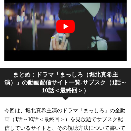
あらすじ｜TBSテレビ：火曜ドラ
しかしそんな折、渦中の大江が帝都
マ『まっしろ』
大学病院へ転院すると言い出した。
帝都大なら完治できると幸助からじ
きじきに連絡がきたのだ。それを聞
いた心は朱里に、大江に渡してほし
いと原稿用紙と万年筆のインクを託
す。
まとめ：ドラマ「まっしろ（堀北真希主
さらに朱里のもとには、さくら
演）」の動画配信サイト一覧-サブスク（1話～
(MEGUMI) を通して帝都大への引き
10話＜最終回＞）
抜きの誘いが来て……。
あらすじ｜TBSテレビ：火曜ドラ
今回は、堀北真希主演のドラマ「まっしろ」の全動
マ『まっしろ』
画（1話～10話＜最終回＞）を見放題でサブスク配
信しているサイトと、その視聴方法について書いて