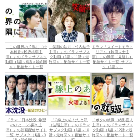
「この世界の片隅に（松
「笑顔の法則（竹内結子
ドラマ「スイートモラト
本穂香×松坂桃李主
主演）」のドラマサブス
リアム（鈴鹿央士主
演）」のドラマサブスク
ク動画（1話～11話＜最
演）」の動画（見逃し）
動画（1話～9話＜最終回
終回＞）配信サイト一覧
配信サイト一覧-サブス
＞）配信サイト一覧
ク（1話～）
ドラマ「日本沈没-希望
「G線上のあなたと私
「ボクの就職（緒形直人
のひと-（小栗旬主
（波瑠主演）」のドラマ
主演）」のドラマサブス
演）」の動画配信サイト
サブスク動画（1話～10
ク動画（1話～12話＜最
一覧-サブスク（1話～9
話＜最終回＞）配信サイ
終回＞）配信サイト一覧
話＜最終回＞）
ト一覧