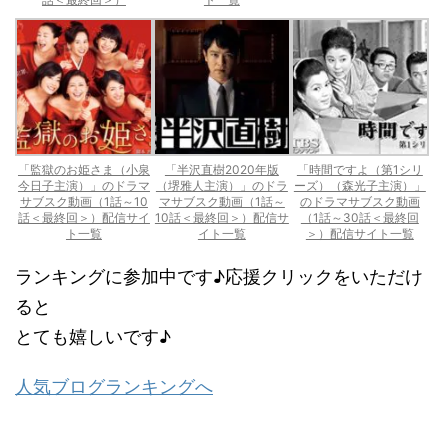
「監獄のお姫さま（小泉
「半沢直樹2020年版
「時間ですよ（第1シリ
今日子主演）」のドラマ
（堺雅人主演）」のドラ
ーズ）（森光子主演）」
サブスク動画（1話～10
マサブスク動画（1話～
のドラマサブスク動画
話＜最終回＞）配信サイ
10話＜最終回＞）配信サ
（1話～30話＜最終回
ト一覧
イト一覧
＞）配信サイト一覧
ランキングに参加中です♪応援クリックをいただけ
ると
とても嬉しいです♪
人気ブログランキングへ