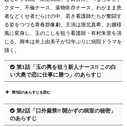
クター、不倫ナース、薬物依存ナース、わがまま患
者などくせ者だらけの中、若き看護師たちが奮闘す
る姿をつづる青春群像劇。主演は堀北真希。お嬢様
風に変身し、玉のこしを狙う看護師・有村朱里を演
じる。脚本は井上由美子が12年ぶりに病院ドラマを
描く。
第1話「玉の輿を狙う新人ナース!! この白
い大奥で恋に仕事に勝つ」のあらすじ
第1話のあらすじを読む
有村朱里 (堀北真希) は、千葉県船橋
第2話「口外厳禁!! 開かずの病室の秘密」
市出身の25歳。地元の看護学校を出
のあらすじ
て付属病院の老人病棟に勤務。看護