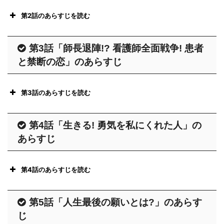
師になるときは 「人の役に立ちた
第2話のあらすじを読む
い」 「困った人を助けたい」 とい
う清らかな気持ちもあったが、4年
娘が事件を起こした少子化担当大臣
第3話「師長退陣!? 看護師全面戦争! 患者
間安月給でこき使われるうちに、早
の 玉垣れい子 (真飛聖) が狭心症の
と禁断の恋」のあらすじ
く結婚して辞めたいと思うように。
発作で東王病院に緊急入院する。病
院には入院を嗅ぎつけたマスコミが
そこで心機一転。お嬢様風に大変身
第3話のあらすじを読む
押し寄せ、玉垣は追及を逃れるため
して、高額な治療費にも関わらず患
に仮病を使っているのではないかと
ある夜、長期入院患者の 大江 (眞島
者が常に待機しており、政治家や財
第4話「生きる! 勇気を私にくれた人」の
大騒ぎ。
秀和) が一人屋上で佇む姿をみた 木
界人、芸能人、文化人らに絶大な支
あらすじ
そんな中、玉垣を担当する看護師長
綿子 (高梨臨) は、大江が自殺をする
持を受けている最高級セレブ病院、
の 田野島心 (木村多江) は、新人ナ
のでは？と勘違い。慌てて屋上へと
東王病院に潜り込む。ところが、病
ースの 有村朱里 (堀北真希) を、担
第4話のあらすじを読む
向かうが大江に一喝されてしまう。
院にはへなちょこドクターに、不倫
当補佐に指名。さらに、玉垣は面会
そこに 心 (木村多江) がやって来
ある夜、朱里 (堀北真希) の携帯に、
や薬物中毒など問題だらけのナー
謝絶、心と朱里以外は部屋に立ち入
第5話「人生最後の願いとは?」のあらす
て、2人の間に穏やかな空気が流れ
元彼の 誠吾 (細田善彦) から連絡が
ス、わがまま患者など曲者ぞろい。
り禁止。さらには病状について院内
じ
る。大江の担当である木綿子は、心
入る。今度会いたいと言われ、一瞬
中でも、白い大奥の総取締役と呼ば