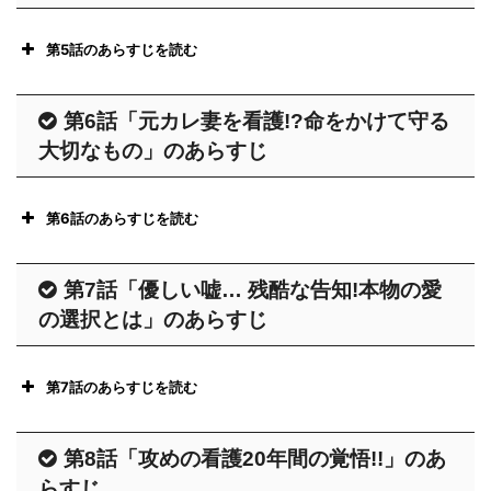
の医者や看護師にも一切、口外しな
に敗北と嫉妬を抱いてしまうのだっ
嬉しく思ってしまう朱里だが、相手
れる師長・田野島心 (木村多江) は、
いよう言い渡す。明日香（菜々緒）
た。
第5話のあらすじを読む
にせず電話を切る。玉の輿婚にかけ
朱里に厳しくあたり前途多難な毎日
ら同僚看護師から一気に反感を買う
る想いは強いのだ !!
看護師長の座をめぐる院内の派閥争
だ……。
ある日、朱里 (堀北真希) は先輩看護
ことになる朱里だが、玉の輿を狙う
第6話「元カレ妻を看護!?命をかけて守る
その頃、さくら (MEGUMI) はオペ
いに巻き込まれた 朱里 (堀北真希)、
師たちに取り囲まれ、心に自分たち
朱里は、玉垣の秘書・井坂 (竹財輝
大切なもの」のあらすじ
ある日、病院に大学教授の 北松 (鹿
ナースの 恵 (水野美紀) を呼び出
菜々 (志田未来)、木綿子 (高梨臨) ら
の不満を伝え、改善を進言するよう
之助) に心ときめき、意に介さな
賀丈史) がやってくる。朱里が担当
し、看護師長・心 (木村多江) の方針
無印ナースはそれぞれ独自の判断で
命令される。困った朱里は 菜々 (志
い。そしてさらに、看護師たちの反
になるが、北松はオペ以外の治療を
についての不満を訴えていた。さく
第6話のあらすじを読む
行動することに。
田未来) と木綿子に相談するが、二
感を買うのだった。
望み、さらに入院していることにつ
らは、心と同期の恵だったら、心に
朱里は看護師長の 心 (木村多江)、
東王病院のナースステーションで
人とも人ごとだ。ひょんなことから
いて 息子 (渡辺大) も含め、一切口
意見できるはず !! と訴える。
第7話「優しい嘘… 残酷な告知!本物の愛
菜々は さくら (MEGUMI) の元へと
は、師長の 心 (木村多江) に対する
一方、医師の 仲野孝太郎 (柳楽優弥)
仲野 (柳楽優弥) に背中をおされ、ど
外しないことを要求する。
の選択とは」のあらすじ
向かう。
不満が一部のナース達の間で爆発
は、敷地内で転倒し頭を打った 種田
うにか心に不満を伝えると、意外に
そんな中、心主宰の勉強会が開か
一方、木綿子は不倫相手の元
し、明日香（菜々緒) らは心の同期
松子 (三鴨絵里子) を独自の判断で特
も心は朱里の言葉を聞き入れ……。
閉ざされた女の世界で繰り広げられ
れ、心は朱里、菜々 (志田未来)、木
へ……。
第7話のあらすじを読む
でオペナースである 恵 (水野美紀)
別に入院させる。ところが、このこ
る嫉妬や策略。人間関係が複雑怪奇
綿子 (高梨臨) らナース達に忌憚ない
そんな中、心を大江から引き離した
に看護師長の座を任せたいと企んで
とが東王病院に大きな災いをもたら
突然の人事発令で 恵 (水野美紀) が
なナースの世界はまさに白い大奥。
意見を求める。影ではいろいろと不
翌朝、東王病院に新たな入院患者が
い木綿子は、心と大江の関係が特別
第8話「攻めの看護20年間の覚悟!!」のあ
いた。
し……。
総合外科病棟の看護師長に任命され
朱里はその世界に戸惑いながらも、
満を抱える面々も、いざ本人を目の
やって来る。その患者、勝呂 (竜雷
らすじ
であると看護師たちに吹聴。さらに