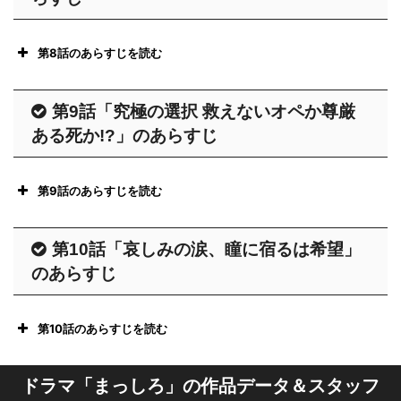
る。これまで長年にわたり師長を務
あらすじ｜TBSテレビ：火曜ドラ
自分なりの看護を貫こうとするのだ
前にすると歯切れが悪い。
太) は静岡県在住の実業家で、都内
そんな中、さくら (MEGUMI) から
は心にまでその事を伝え……。
めてきた 心 (木村多江) は、恵に代
マ『まっしろ』
が……。
そこに 佐藤センター長 (石黒賢) か
を旅行中に怪我をした際、この病院
退職の意思を伝えられた恵は、セン
第8話のあらすじを読む
わり手術室看護のオペナースとして
あらすじ｜TBSテレビ：火曜ドラ
ら連絡が入った。緊急入院の患者が
の評判を耳にしやって来たのだが、
大江は病院を去ってしまうのか？心
ター長である 佐藤 (石黒賢) に判断
勤務することに。
仲野 (柳楽優弥) から病状について真
マ『まっしろ』
搬送されて来るというのだ。緊急入
なかなかのツワモノ。担当になった
は看護師長の座を奪われるのか？
を仰ぐことに。佐藤に集められた
第9話「究極の選択 救えないオペか尊厳
恵は昇格、心は さくら (MEGUMI)
実を告げられた 大江 (眞島秀和)
院してきたのは、プロサッカー選手
朱里とさくらが 仲野 (柳楽優弥) と
あらすじ｜TBSテレビ：火曜ドラ
心、恵、朱里 (堀北真希)、さくら
ある死か!?」のあらすじ
が院内の薬を無断で持ち出したこと
は、その事実を受け止められず手術
の 末長徹郎 (蕨野友也) で病院にも
共に勝呂の部屋へと向かうと仲野に
マ『まっしろ』
は、互いに思っていることを言い合
に対する監督不行き届きの責任を取
はもちろん全ての治療を拒否。心
マスコミが殺到。さらに、ナース達
暴言を吐いたり、ナースをキャバ嬢
うのだが、ついにさくらが“看護師長
った降格だ。
第9話のあらすじを読む
(木村多江) は自分のついた嘘を心苦
も誰が担当になるかで色めき立って
扱いしたりとやりたい放題。
交代”を申し入れる。佐藤は、いった
翌朝のナースステーションでは、恵
しく思うも、医師側の告知の仕方に
いた。
帝都大学の 仲野幸助 (宅麻伸) を敵
ところが朱里は老人介護の病棟にい
ん預かる、と言うのだが……。
が看護師長としての所信表明を行っ
第10話「哀しみの涙、瞳に宿るは希望」
も問題があるのでは？と医師達に問
皆が注目する中、心は徹郎の担当に
にまわし、マスコミと学会から医療
た経験を活かし勝呂に接し、徐々に
ていた。そこで恵は、心とは別の自
のあらすじ
いかける。
そんな中、朱里の携帯に元カレ・誠
朱里を指名。ところが、またもや
とホスピタリティーについて批判さ
二人の間に信頼関係が生まれるのだ
分なりの看護に対する思いを看護師
吾 (細田善彦) から連絡が入る。度々
VIP に新人の朱里をつけたことで同
れることになった東王病院。この事
った。そしてある日、勝呂から朱里
そんな中、仲野の父で外科学会の会
たちに告げる。
第10話のあらすじを読む
かかってくることに嫌気が差してい
僚ナース達は、心に不満を抱く。恵
態を収めるため 朱里 (堀北真希)、
に驚くべき発言が…？？
長を務める帝都大学・仲野幸助 (宅
た朱里だが、なんと誠吾が東王病院
は心に、ナース達が不満を持ってい
菜々 (志田未来)、木綿子 (高梨臨) の
朱里 (堀北真希) は、これまでの 大
あらすじ｜TBSテレビ：火曜ドラ
そんな中、製薬会社の 社長婦人 (高
麻伸) が東王病院にやってきた。幸
ドラマ「まっしろ」の作品データ＆スタッフ
の前にいると言う。
ることを告げるが、心は 「シフトは
3人をクビにするか、佐藤 (石黒賢)
江 (眞島秀和) の言動の数々を思い返
マ『まっしろ』
林由紀子) が急患で搬送されてき