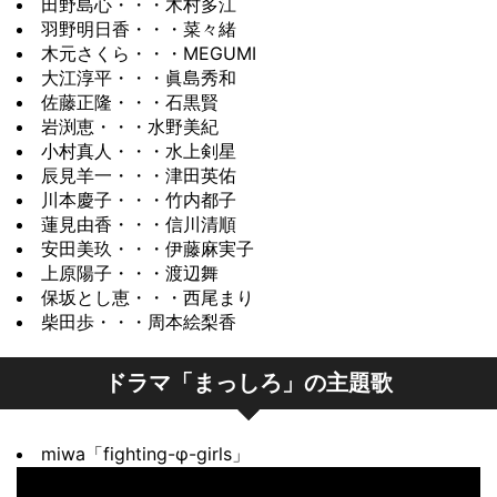
田野島心・・・木村多江
ていた 心 (木村多江) に説得するよ
騒ぎに。不倫相手と別れる決意を固
く批判し、無理難題を押し付ける。
だが、なにやら思惑があるよう
羽野明日香・・・菜々緒
一方、東王病院のナースステーショ
う促すが、大江への個人的な思いを
木元さくら・・・MEGUMI
めた木綿子は、彼 (山口馬木也) の元
権力志向の幸助と患者中心主義の佐
で……。
ンでは、看護師たちが大江にとって
ひた隠す心は、病棟の師長を離れて
大江淳平・・・眞島秀和
へと向かう。朱里と 菜々 (志田未来)
藤は、真っ向から対立することに。
最良の治療法がいったい何なのかと
佐藤正隆・・・石黒賢
いることを理由にそれを辞退。患者
手術当日、オペ室とナースステーシ
も後をつけるが、彼の勝手な言い分
岩渕恵・・・水野美紀
真剣に意見を交わしていた。それを
の人生に見合った治療を信条にして
数日後、木綿子の不倫にかこつけた
ョン、それぞれがまさしく戦場とな
小村真人・・・水上剣星
に我慢できなくなった二人はある行
見た 恵 (水野美紀) は、朱里と菜々
きた東王病院だが、日本では認めら
辰見羊一・・・津田英佑
東王病院の批判記事がタブロイド紙
り、様々な問題が勃発。その対応を
動にでる。
川本慶子・・・竹内都子
(志田未来)、心 (木村多江) を連れ医
れていない尊厳死などできるわけが
に掲載された。
めぐって、ナース達の心への不満が
蓮見由香・・・信川清順
師たちがカンファレンスを行ってい
ない。そもそも、医師もナースも大
そんな折、真実の告知を 仲野 (柳楽
東王病院にはマスコミが詰め掛け、
安田美玖・・・伊藤麻実子
さらに強まるのだった。
る場所へと向かい、朱里に思いのた
上原陽子・・・渡辺舞
江に少しでも長く生きてほしいと願
優弥) からされた 大江 (眞島秀和) は
患者からは退院の依頼や手術のキャ
ついに白い大奥の崩壊なのか !? 果た
保坂とし恵・・・西尾まり
けを述べさせることに。朱里は佐藤
っているのだ。中でも、母親をがん
激しく動揺し……。
ンセルが相次ぐ。さらに大江がマス
して…… !?
柴田歩・・・周本絵梨香
や医師たちに東王病院の究極のホス
で亡くした 仲野 (柳楽優弥) は、複
あらすじ｜TBSテレビ：火曜ドラ
コミのインタビューに応じたこと
あらすじ｜TBSテレビ：火曜ドラ
ピタリティーの真価を問う。
雑な心の内を朱里に吐露。父である
マ『まっしろ』
で、事態はさらに悪化。東王病院は
ドラマ「まっしろ」の主題歌
マ『まっしろ』
東王病院は、究極のホスピタリティ
幸助との不仲の原因も実はそこにあ
ある決断を迫られるのだが……。
ーを大江に与えることができるの
ると明かし、朱里は幸助を越えるよ
あらすじ｜TBSテレビ：火曜ドラ
miwa「fighting-φ-girls」
か？
う仲野にハッパをかける。
マ『まっしろ』