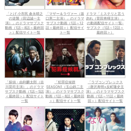
「とげ 小市民 倉永晴之
「マザー＆ラヴァー（坂
ドラマ「ミステリと言う
の逆襲（田辺誠一主
口憲二主演）」のドラマ
勿れ（菅田将暉主演）」
演）」のドラマサブスク
サブスク動画（1話～12
の動画配信サイト一覧-
動画（1話～8話＜最終回
話＜最終回＞）配信サイ
サブスク（1話～12話＜
＞）配信サイト一覧
ト一覧
最終回＞）
「探偵・由利麟太郎（吉
「犯罪症候群
「ラブコンプレックス
川晃司主演）」のドラマ
SEASON1（玉山鉄二主
（唐沢寿明×反町隆史主
サブスク動画（1話～5話
演）」のドラマサブスク
演）」のドラマサブスク
＜最終回＞）配信サイト
動画（1話～8話＜最終回
動画（1話～11話＜最終
一覧
＞）配信サイト一覧
回＞）配信サイト一覧