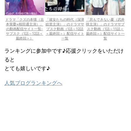
ドラマ「クズの本懐（吉
「彼女たちの時代（深津
「息もできない夏（武井
本実憂×桜田通主演）」
絵里主演）」のドラマサ
咲主演）」のドラマサブ
の動画配信サイト一覧-
ブスク動画（1話～12話
スク動画（1話～11話＜
サブスク（1話～12話＜
＜最終回＞）配信サイト
最終回＞）配信サイト一
最終回＞）
一覧
覧
ランキングに参加中です♪応援クリックをいただけ
ると
とても嬉しいです♪
人気ブログランキングへ