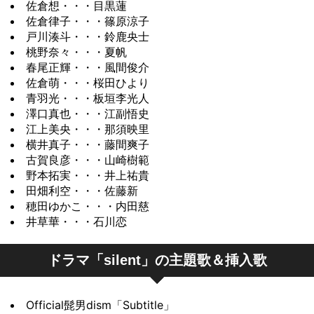
佐倉想・・・目黒蓮
佐倉律子・・・篠原涼子
戸川湊斗・・・鈴鹿央士
桃野奈々・・・夏帆
春尾正輝・・・風間俊介
佐倉萌・・・桜田ひより
青羽光・・・板垣李光人
澤口真也・・・江副悟史
江上美央・・・那須映里
横井真子・・・藤間爽子
古賀良彦・・・山崎樹範
野本拓実・・・井上祐貴
田畑利空・・・佐藤新
穂田ゆかこ・・・内田慈
井草華・・・石川恋
ドラマ「silent」の主題歌＆挿入歌
Official髭男dism「Subtitle」