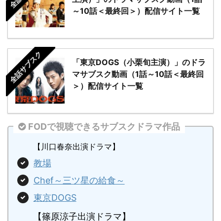
～10話＜最終回＞）配信サイト一覧
全話サブスク
「東京DOGS（小栗旬主演）」のドラ
マサブスク動画（1話～10話＜最終回
＞）配信サイト一覧
FODで視聴できるサブスクドラマ作品
【川口春奈出演ドラマ】
教場
Chef～三ツ星の給食～
東京DOGS
【篠原涼子出演ドラマ】