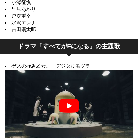
小澤征悦
早見あかり
戸次重幸
水沢エレナ
吉田鋼太郎
ドラマ「すべてがFになる」の主題歌
ゲスの極み乙女。「デジタルモグラ」