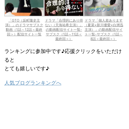
「GTO（反町隆史主
ドラマ「合理的にあり得
ドラマ「個人差あります
演）」のドラマサブスク
ない（天海祐希主演）」
（夏菜×新川優愛×白洲迅
動画（1話～12話＜最終
の動画配信サイト一覧-
主演）」の動画配信サイ
回＞）配信サイト一覧
サブスク（1話～11話＜
ト一覧-サブスク（1話～
最終回＞）
8話＜最終回＞）
ランキングに参加中です♪応援クリックをいただけ
ると
とても嬉しいです♪
人気ブログランキングへ