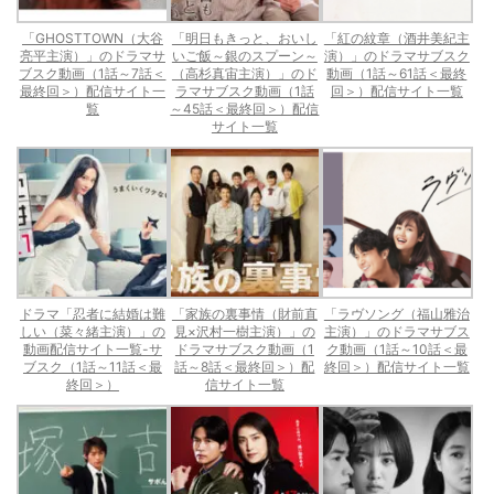
「GHOSTTOWN（大谷
「明日もきっと、おいし
「紅の紋章（酒井美紀主
亮平主演）」のドラマサ
いご飯～銀のスプーン～
演）」のドラマサブスク
ブスク動画（1話～7話＜
（高杉真宙主演）」のド
動画（1話～61話＜最終
最終回＞）配信サイト一
ラマサブスク動画（1話
回＞）配信サイト一覧
覧
～45話＜最終回＞）配信
サイト一覧
ドラマ「忍者に結婚は難
「家族の裏事情（財前直
「ラヴソング（福山雅治
しい（菜々緒主演）」の
見×沢村一樹主演）」の
主演）」のドラマサブス
動画配信サイト一覧-サ
ドラマサブスク動画（1
ク動画（1話～10話＜最
ブスク（1話～11話＜最
話～8話＜最終回＞）配
終回＞）配信サイト一覧
終回＞）
信サイト一覧