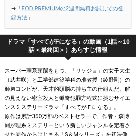
→「
FOD PREMIUMの2週間無料お試しでの登
録方法
」
ドラマ「すべてがFになる」の動画（1話～10
話＜最終回＞）あらすじ情報
スーパー理系頭脳をもつ、「リケジョ」の女子大生
（武井咲）と工学部建築学科の准教授（綾野剛）の
師弟コンビが、天才的頭脳の持ち主の仕組んだ、解
の見えない密室殺人と猟奇犯罪方程式に挑むサイエ
ンスミステリードラマ『すべてがＦになる』。
原作は累計350万部のベストセラーで、作者・森博
嗣が理系ミステリーという新しいジャンルを定着さ
せた同作からはじまる「S＆Mシリーズ」を初映像