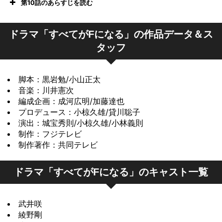
第10話のあらすじを読む
ドラマ「すべてがFになる」の作品データ＆ス
タッフ
脚本：黒岩勉/小山正太
音楽：川井憲次
編成企画：成河広明/加藤達也
プロデュース：小椋久雄/貸川聡子
演出：城宝秀則/小椋久雄/小林義則
制作：フジテレビ
制作著作：共同テレビ
ドラマ「すべてがFになる」のキャスト一覧
武井咲
綾野剛